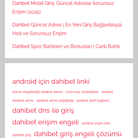
Dahibet Mobil Giriş: Güncel Adresle Sorunsuz
Erişim (2025)
Dahibet Güncel Adres | En Yeni Giriş Bağlantısıyla
Hızlı ve Sorunsuz Erişim
Dahibet Spor Bahisleri ve Bonusları | Canlı Bahis
android için dahibet linki
btknın engellediği dahibet adresi
Canlı maç istatistikleri
dahibet
dahibet adres
dahibet adres değişikliği
dahibet aktif bağlantı
dahibet dns ile giriş
dahibet erişim engeli
dahibet erişim linki
dahibet giriş engeli çözümü
dahibet giriş