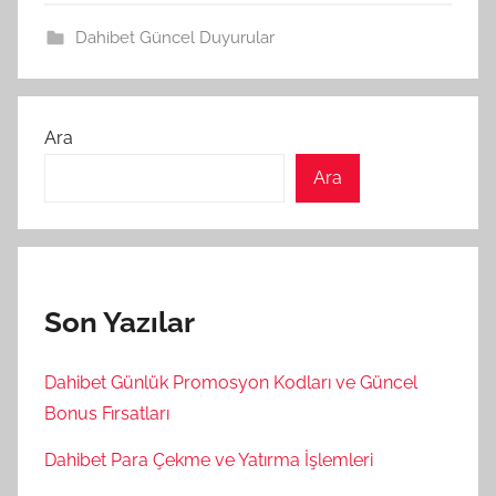
Dahibet Güncel Duyurular
Ara
Ara
Son Yazılar
Dahibet Günlük Promosyon Kodları ve Güncel
Bonus Fırsatları
Dahibet Para Çekme ve Yatırma İşlemleri