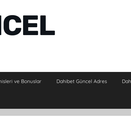
isleri ve Bonuslar
Dahibet Güncel Adres
Dahi