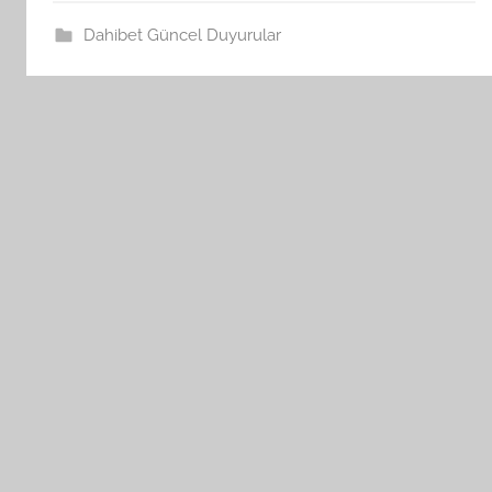
Dahibet Güncel Duyurular