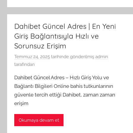
Dahibet Güncel Adres | En Yeni
Giriş Bağlantısıyla Hızlı ve
Sorunsuz Erişim
Temmuz 24, 2025
tarihinde gönderilmiş
admin
tarafından
Dahibet Güncel Adres – Hızlı Giriş Yolu ve
Bağlantı Bilgileri Online bahis tutkunlarının
güvenle tercih ettiği Dahibet, zaman zaman
erişim
Okumaya devam et