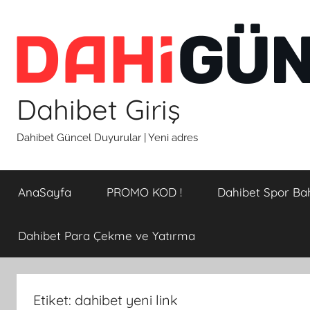
İçeriğe
atla
Dahibet Giriş
Dahibet Güncel Duyurular | Yeni adres
AnaSayfa
PROMO KOD !
Dahibet Spor Bah
Dahibet Para Çekme ve Yatırma
Etiket:
dahibet yeni link