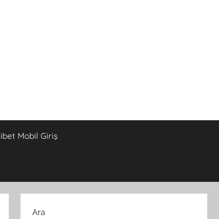
bet Mobil Giriş
Ara