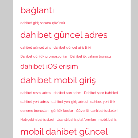
bağlantı
dahibet giriş sorunu çözümü
dahibet güncel adres
dahibet güncel giriş
dahibet güncel giriş linki
Dahibet günlük promosyonlar
Dahibet ilk yatırım bonusu
dahibet iOS erişim
dahibet mobil giriş
dahibet resmi adres
dahibet son adres
Dahibet spor bahisleri
dahibet yeni adres
dahibet yeni giriş adresi
dahibet yeni link
deneme bonusları
günlük kodlar
Güvenilir canlı bahis siteleri
Hızlı çekim bahis sitesi
Lisanslı bahis platformları
mobil bahis
mobil dahibet güncel