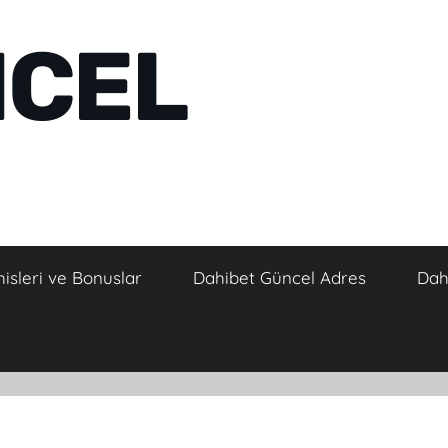
isleri ve Bonuslar
Dahibet Güncel Adres
Dahi