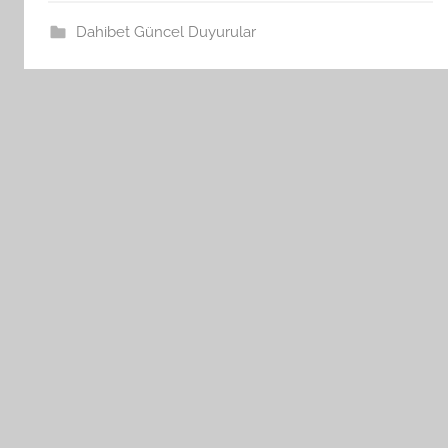
Dahibet Güncel Duyurular