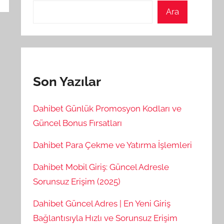
Ara
Son Yazılar
Dahibet Günlük Promosyon Kodları ve
Güncel Bonus Fırsatları
Dahibet Para Çekme ve Yatırma İşlemleri
Dahibet Mobil Giriş: Güncel Adresle
Sorunsuz Erişim (2025)
Dahibet Güncel Adres | En Yeni Giriş
Bağlantısıyla Hızlı ve Sorunsuz Erişim