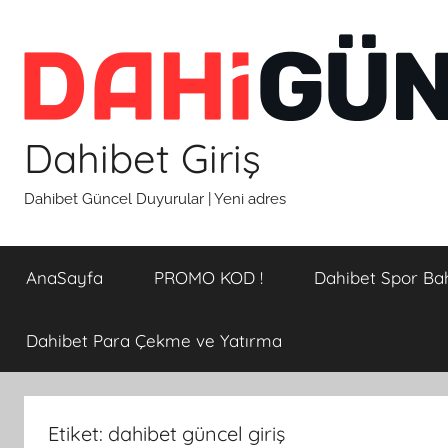
İçeriğe
atla
Dahibet Giriş
Dahibet Güncel Duyurular | Yeni adres
AnaSayfa
PROMO KOD !
Dahibet Spor Bah
Dahibet Para Çekme ve Yatırma
Etiket:
dahibet güncel giriş